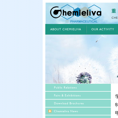
ABOUT CHEMIELIVA
OUR ACTIVITY
Public Relations
Fairs & Exhibitions
Download Brochures
Chemieliva News